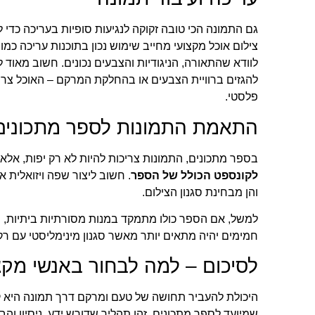
גם התמונה הכי טובה זקוקה לנגיעות סופיות בעריכה כדי
צילום אוכל מקצועי מחייב שימוש נכון בתוכנות עריכה כמו 
לוודא שהתאורה, הניגודיות והצבעים נכונים. חשוב מאוד 
להגזים ברוויית הצבעים או בהחלקת המרקם – האוכל צריך
פלסטי.
התאמת התמונות לספר מתכונים
בספר מתכונים, התמונות צריכות להיות לא רק יפות, אלא
לקונספט הכולל של הספר
. חשוב ליצור שפה ויזואלית 
והן מבחינת סגנון הצילום.
למשל, אם הספר כולו מתמקד במנות מסורתיות ביתיות, ס
חמימים יהיה מתאים יותר מאשר סגנון מינימליסטי עם רקע
לסיכום – למה לבחור באנשי מקצ
היכולת להעביר תחושה של טעם ומרקם דרך תמונה היא קר
שמיועד לספר מתכונים. זהו תהליך שדורש ידע, ניסיון והב