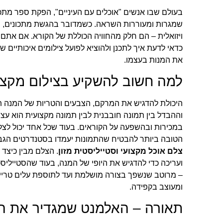
בעולם שבו אנשים "אוכלים עם העיניים", הפקת ספר מתכ
שמגרות ומעוררות השראה. כשמדובר בהגשת מתכונים, ה
ויזואלית – הם חלק מהחוויה הכוללת של הקורא. אם אתם
כדאי לדעת איך לתכנן ולהוציא לפועל צילומים איכותיים ש
את המנות בעצמו.
למה חשוב להשקיע בצילום מקצו
היכולת להדגיש את המרקם, הצבעים והטריות של המנה תל
וההבדל בין תמונה חובבנית לבין תמונה מקצועית הוא עצום 
במכירות ובהשפעה על הקוראים. בעוד שכל אחד יכול לצלם
הטובה ביותר להבטיח שהתמונות יעמדו בסטנדרטים הגבו
צלם אוכל מקצועי וסטייליסטית מזון
. הצלם מבין כיצד
ועריכה כדי להדגיש את היופי של המנה, בעוד שהסטייליס
– מרוטב שנשפך בצורה מושלמת ועד לתוספת עלים טריי
ומעוצב בקפידה.
תאורה – האלמנט שמגדיר את ה