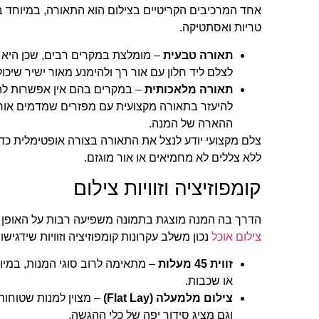
אחד המרכיבים הקריטיים בצילום הוא התאורה, במיוחד 
טריות ואסתטיקה.
תאורה טבעית
– מומלצת במקרים רבים, שכן היא מ
לצלם ליד חלון עם אור רך ולהימנע מאור ישיר שיכול
תאורה מלאכותית
– במקרים בהם אין אפשרות לה
להיעזר בתאורה מקצועית עם מפזרים שמדמים אור י
ההארה של המנה.
צלם מקצועי יודע לנצל את התאורה בצורה אופטימלית כדי 
ללא צללים לא מחמיאים או אור מוגזם.
קומפוזיציה וזוויות צילום
הדרך בה המנה מוצגת בתמונה משפיעה רבות על האופן 
צילום אוכל
נכון משלב עקרונות קומפוזיציה וזוויות שידגיש
זווית 45 מעלות
– מתאימה לרוב סוגי המנות, במיו
או שכבות.
צילום מלמעלה (Flat Lay)
– מצוין למנות שטוחות
וגם מציג סידור יפה של כלי ההגשה.