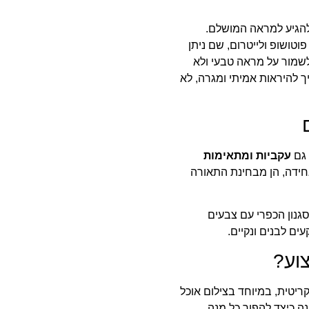
 להגיע למראה המושלם.
פוטושופ ולייטרום, שם ניתן
לשמור על מראה טבעי ולא
 להיראות אמיתי ומגרה, לא
 גם
עקביות ומתאימות
אחידה, הן מבחינת התאורה
גנון הכפרי עם צבעים
ים לבנים ונקיים.
וע?
יטית, במיוחד בצילום אוכל
נה כיצד להפוך כל מנה