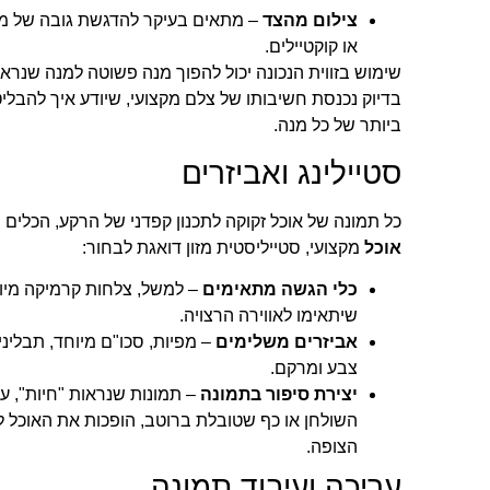
צילום מהצד
– מתאים בעיקר להדגשת גובה של מנו
או קוקטיילים.
שימוש בזווית הנכונה יכול להפוך מנה פשוטה למנה שנראי
בדיוק נכנסת חשיבותו של צלם מקצועי, שיודע איך להבל
ביותר של כל מנה.
סטיילינג ואביזרים
כל תמונה של אוכל זקוקה לתכנון קפדני של הרקע, הכלים
אוכל
מקצועי, סטייליסטית מזון דואגת לבחור:
כלי הגשה מתאימים
– למשל, צלחות קרמיקה מיוח
שיתאימו לאווירה הרצויה.
אביזרים משלימים
– מפיות, סכו"ם מיוחד, תבליני
צבע ומרקם.
יצירת סיפור בתמונה
– תמונות שנראות "חיות", ע
השולחן או כף שטובלת ברוטב, הופכות את האוכל ל
הצופה.
עריכה ועיבוד תמונה